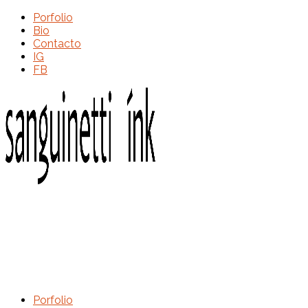
Porfolio
Bio
Contacto
IG
FB
Porfolio